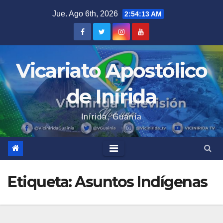
Saltar
Jue. Ago 6th, 2026
2:54:14 AM
al
contenido
Vicariato Apostólico
de Inírida
Inírida, Guanía
Etiqueta:
Asuntos Indígenas