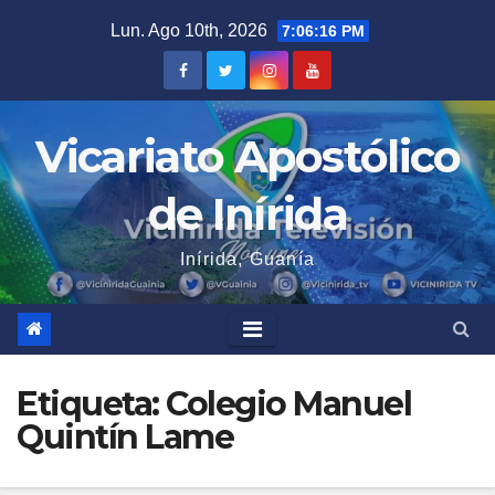
Saltar
Lun. Ago 10th, 2026
7:06:16 PM
al
contenido
Vicariato Apostólico
de Inírida
Inírida, Guanía
Etiqueta:
Colegio Manuel
Quintín Lame