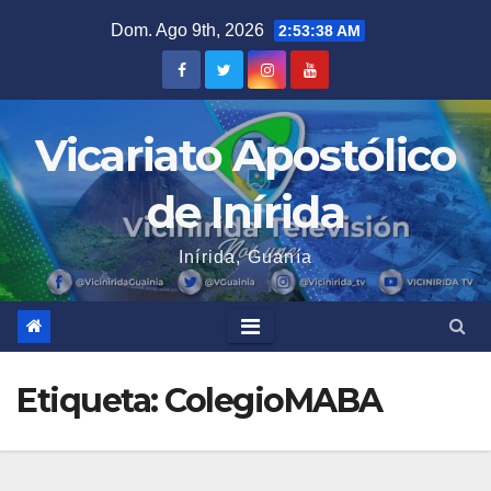
Saltar
Dom. Ago 9th, 2026
2:53:38 AM
al
contenido
Vicariato Apostólico
de Inírida
Inírida, Guanía
Etiqueta:
ColegioMABA