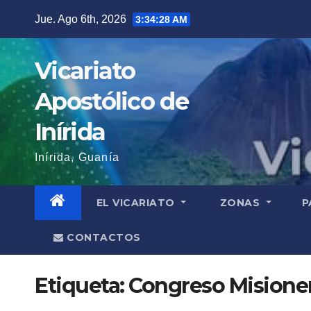
Saltar
Jue. Ago 6th, 2026
3:34:28 AM
al
contenido
Vicariato
Apostólico de
Inírida
Inírida, Guanía
EL VICARIATO
ZONAS
P
CONTACTOS
Etiqueta:
Congreso Misione