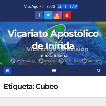
Saltar
Vie. Ago 7th, 2026
11:43:49 AM
al
contenido
Vicariato Apostólico
de Inírida
Inírida, Guanía
Etiqueta:
Cubeo