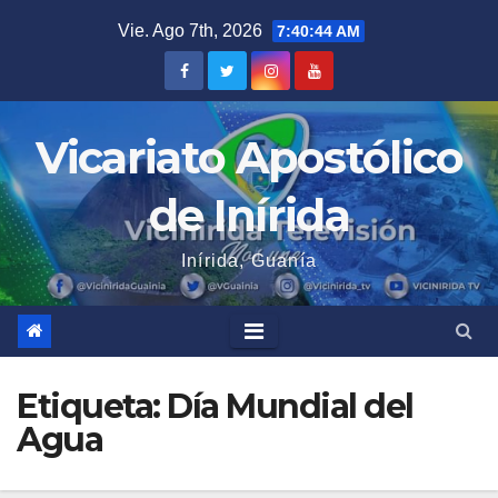
Saltar
Vie. Ago 7th, 2026
7:40:45 AM
al
contenido
Vicariato Apostólico
de Inírida
Inírida, Guanía
Etiqueta:
Día Mundial del
Agua