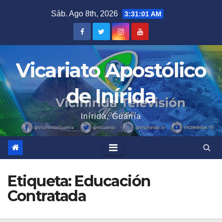
Saltar
Sáb. Ago 8th, 2026
3:31:01 AM
al
contenido
Vicariato Apostólico
de Inírida
Inírida, Guanía
Etiqueta:
Educación
Contratada