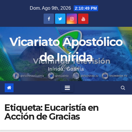
Saltar
Dom. Ago 9th, 2026
2:10:49 PM
al
contenido
Vicariato Apostólico
de Inírida
Inírida, Guanía
Etiqueta:
Eucaristía en
Acción de Gracias