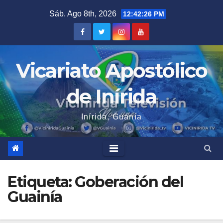
Saltar
Sáb. Ago 8th, 2026
12:42:27 PM
al
contenido
Vicariato Apostólico
de Inírida
Inírida, Guanía
Etiqueta:
Goberación del
Guainía