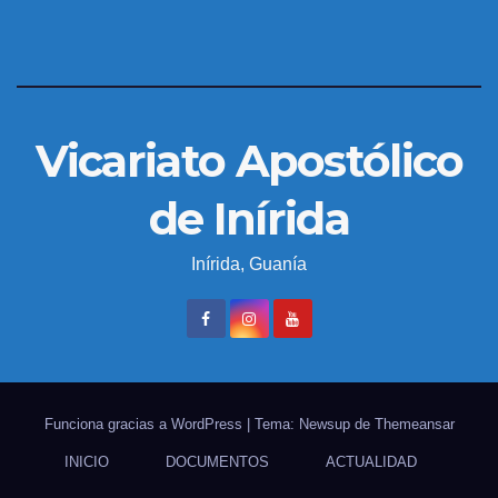
Vicariato Apostólico
de Inírida
Inírida, Guanía
Funciona gracias a WordPress
|
Tema: Newsup de
Themeansar
INICIO
DOCUMENTOS
ACTUALIDAD