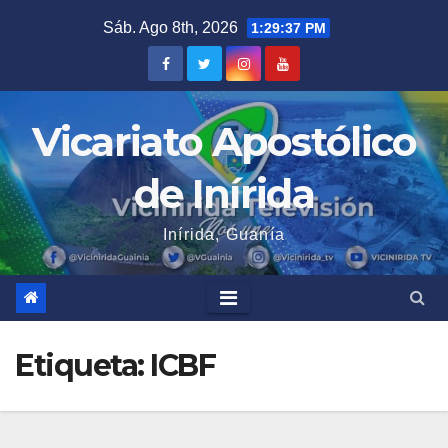
Saltar
Sáb. Ago 8th, 2026
1:29:37 PM
al
contenido
Vicariato Apostólico
de Inírida
Inírida, Guanía
Etiqueta:
ICBF