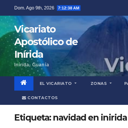
Saltar
Dom. Ago 9th, 2026
7:12:38 AM
al
contenido
Vicariato
Apostólico de
Inírida
Inírida, Guanía
EL VICARIATO
ZONAS
P
CONTACTOS
Etiqueta:
navidad en inirida