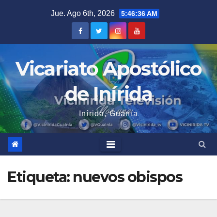
Saltar
Jue. Ago 6th, 2026
5:46:37 AM
al
contenido
Vicariato Apostólico
de Inírida
Inírida, Guanía
Etiqueta:
nuevos obispos