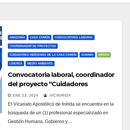
AMAZONÍA
CASA COMÚN
CONVOCATORIA LABORAL
COORDINADOR DE PROYECTOS
CUIDADORES INDÍGENAS DE LA CASA COMÚN
GUAINÍA
INÍRIDA
LÍDERES
MEDIO AMBIENTE
Convocatoria laboral, coordinador
del proyecto “Cuidadores
indígenas de la Casa Común”.
ENE 23, 2024
VICINIRIDA
El Vicariato Apostólico de Inírida se encuentra en la
búsqueda de un (1) profesional especializado en
Gestión Humana, Gobierno y…