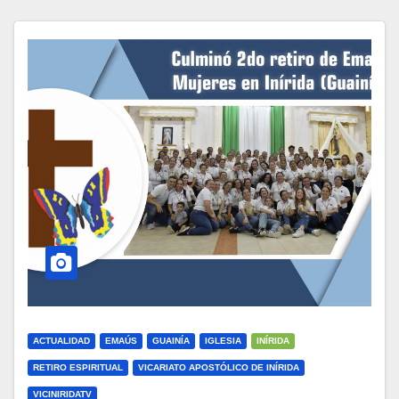
ACTUALIDAD
EMAÚS
GUAINÍA
IGLESIA
INÍRIDA
RETIRO ESPIRITUAL
VICARIATO APOSTÓLICO DE INÍRIDA
VICINIRIDATV