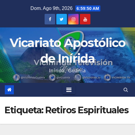
Saltar
Dom. Ago 9th, 2026
6:59:50 AM
al
contenido
Vicariato Apostólico
de Inírida
Inírida, Guanía
Etiqueta:
Retiros Espirituales