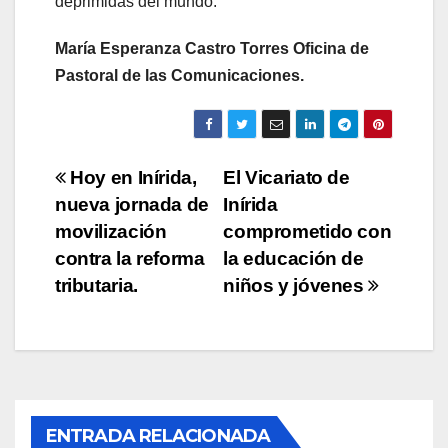
deprimidas del mundo.
María Esperanza Castro Torres Oficina de
Pastoral de las Comunicaciones.
Navegación
Hoy en Inírida,
El Vicariato de
nueva jornada de
Inírida
de
movilización
comprometido con
entradas
contra la reforma
la educación de
tributaria.
niños y jóvenes
ACTUALIDAD
AMAZONÍA
CASA COMÚN
COMUNIDADES INDÍGENAS
ENTRADA RELACIONADA
CUIDADORES INDÍGENAS DE LA CASA COMÚN
EDUCACIÓN