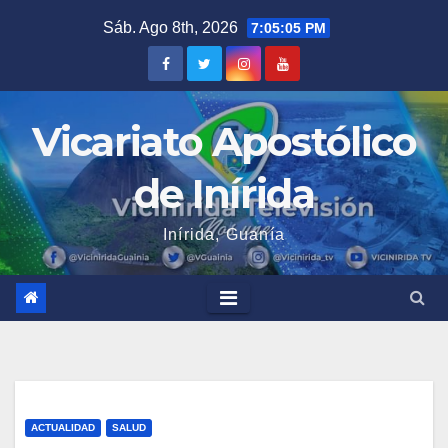
Saltar
Sáb. Ago 8th, 2026
7:05:05 PM
al
contenido
Vicariato Apostólico
de Inírida
Inírida, Guanía
ACTUALIDAD
SALUD