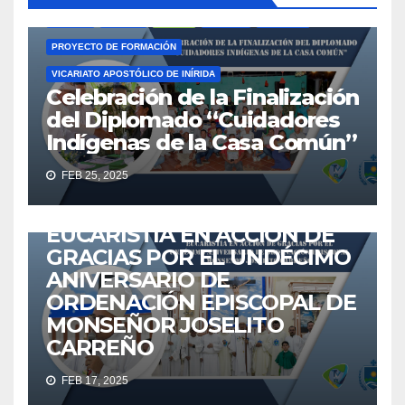
GUAINÍA
IGLESIA
INÍRIDA
LÍDERES
NOTICIAS
PROYECTO DE FORMACIÓN
VICARIATO APOSTÓLICO DE INÍRIDA
Celebración de la Finalización
del Diplomado “Cuidadores
Indígenas de la Casa Común”
ACTUALIDAD
ANIVERSARIO
EUCARISTÍA
GUAINÍA
FEB 25, 2025
IGLESIA
IGLESIA CATÓLICA
INÍRIDA
NOTICIAS
VICARIATO APOSTÓLICO DE INÍRIDA
VICINIRIDATV
EUCARISTÍA EN ACCIÓN DE
GRACIAS POR EL UNDÉCIMO
ANIVERSARIO DE
ORDENACIÓN EPISCOPAL DE
MONSEÑOR JOSELITO
ACTUALIDAD
AGENTES
EMAÚS
EUCARISTÍA
IGLESIA
CARREÑO
IGLESIA CATÓLICA
MISIONEROS
NOTICIAS
FEB 17, 2025
VICARIATO APOSTÓLICO DE INÍRIDA
VICINIRIDATV