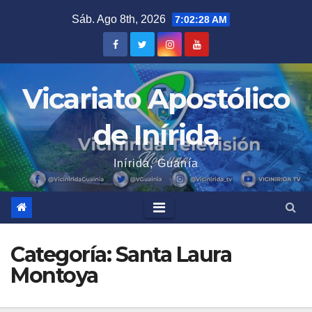
Saltar
Sáb. Ago 8th, 2026
7:02:28 AM
al
contenido
Vicariato Apostólico
de Inírida
Inírida, Guanía
Categoría:
Santa Laura
Montoya