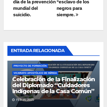
día de la prevención
“esclavo de los
de
mundial del
negros para
entradas
suicidio.
siempre.
ACTUALIDAD
AMAZONÍA
CASA COMÚN
COMUNIDADES INDÍGENAS
ENTRADA RELACIONADA
CUIDADORES INDÍGENAS DE LA CASA COMÚN
EDUCACIÓN
GUAINÍA
IGLESIA
INÍRIDA
LÍDERES
NOTICIAS
PROYECTO DE FORMACIÓN
VICARIATO APOSTÓLICO DE INÍRIDA
Celebración de la Finalización
del Diplomado “Cuidadores
Indígenas de la Casa Común”
ACTUALIDAD
ANIVERSARIO
EUCARISTÍA
GUAINÍA
FEB 25, 2025
IGLESIA
IGLESIA CATÓLICA
INÍRIDA
NOTICIAS