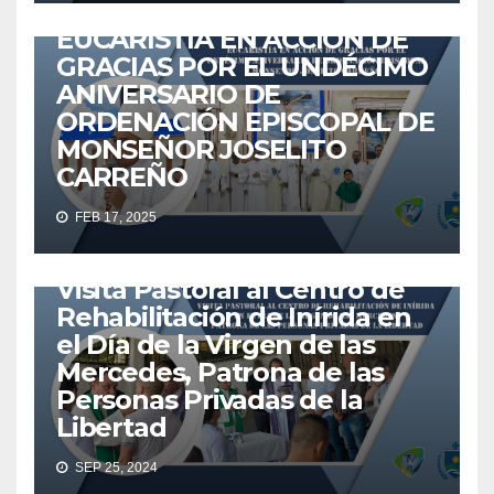
VICARIATO APOSTÓLICO DE INÍRIDA
VICINIRIDATV
EUCARISTÍA EN ACCIÓN DE
GRACIAS POR EL UNDÉCIMO
ANIVERSARIO DE
ORDENACIÓN EPISCOPAL DE
MONSEÑOR JOSELITO
ACTUALIDAD
AGENTES
EMAÚS
EUCARISTÍA
IGLESIA
CARREÑO
IGLESIA CATÓLICA
MISIONEROS
NOTICIAS
FEB 17, 2025
VICARIATO APOSTÓLICO DE INÍRIDA
VICINIRIDATV
VISITA PASTORAL
Visita Pastoral al Centro de
Rehabilitación de Inírida en
el Día de la Virgen de las
Mercedes, Patrona de las
Personas Privadas de la
Libertad
SEP 25, 2024