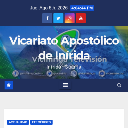
Saltar
Jue. Ago 6th, 2026
4:04:45 PM
al
contenido
Vicariato Apostólico
de Inírida
Inírida, Guanía
ACTUALIDAD
EFEMÉRIDES