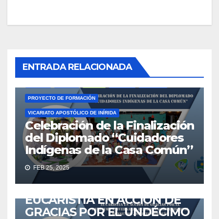
ACTUALIDAD
AMAZONÍA
CASA COMÚN
COMUNIDADES INDÍGENAS
ENTRADA RELACIONADA
CUIDADORES INDÍGENAS DE LA CASA COMÚN
EDUCACIÓN
GUAINÍA
IGLESIA
INÍRIDA
LÍDERES
NOTICIAS
PROYECTO DE FORMACIÓN
VICARIATO APOSTÓLICO DE INÍRIDA
Celebración de la Finalización
del Diplomado “Cuidadores
Indígenas de la Casa Común”
ACTUALIDAD
ANIVERSARIO
EUCARISTÍA
GUAINÍA
FEB 25, 2025
IGLESIA
IGLESIA CATÓLICA
INÍRIDA
NOTICIAS
VICARIATO APOSTÓLICO DE INÍRIDA
VICINIRIDATV
EUCARISTÍA EN ACCIÓN DE
GRACIAS POR EL UNDÉCIMO