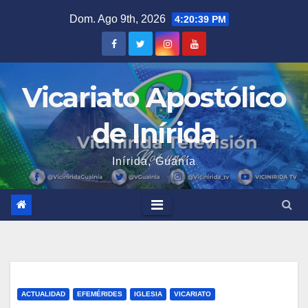
Saltar
Dom. Ago 9th, 2026
4:20:40 PM
al
contenido
Vicariato Apostólico
de Inírida
Inírida, Guanía
ACTUALIDAD
EFEMÉRIDES
IGLESIA
VICARIATO