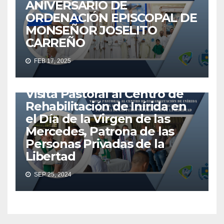
ANIVERSARIO DE
ORDENACIÓN EPISCOPAL DE
MONSEÑOR JOSELITO
ACTUALIDAD
AGENTES
EMAÚS
EUCARISTÍA
IGLESIA
CARREÑO
IGLESIA CATÓLICA
MISIONEROS
NOTICIAS
FEB 17, 2025
VICARIATO APOSTÓLICO DE INÍRIDA
VICINIRIDATV
VISITA PASTORAL
Visita Pastoral al Centro de
Rehabilitación de Inírida en
el Día de la Virgen de las
Mercedes, Patrona de las
Personas Privadas de la
Libertad
SEP 25, 2024