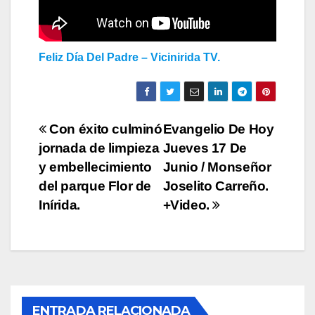
Feliz Día Del Padre – Vicinirida TV.
Navegación
Con éxito culminó
Evangelio De Hoy
jornada de limpieza
Jueves 17 De
de
y embellecimiento
Junio / Monseñor
entradas
del parque Flor de
Joselito Carreño.
Inírida.
+Video.
ACTUALIDAD
AMAZONÍA
CASA COMÚN
COMUNIDADES INDÍGENAS
ENTRADA RELACIONADA
CUIDADORES INDÍGENAS DE LA CASA COMÚN
EDUCACIÓN