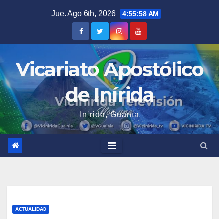
Saltar
Jue. Ago 6th, 2026
4:55:58 AM
al
contenido
Vicariato Apostólico
de Inírida
Inírida, Guanía
ACTUALIDAD