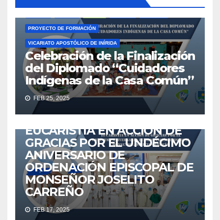
GUAINÍA
IGLESIA
INÍRIDA
LÍDERES
NOTICIAS
PROYECTO DE FORMACIÓN
VICARIATO APOSTÓLICO DE INÍRIDA
Celebración de la Finalización
del Diplomado “Cuidadores
Indígenas de la Casa Común”
ACTUALIDAD
ANIVERSARIO
EUCARISTÍA
GUAINÍA
FEB 25, 2025
IGLESIA
IGLESIA CATÓLICA
INÍRIDA
NOTICIAS
VICARIATO APOSTÓLICO DE INÍRIDA
VICINIRIDATV
EUCARISTÍA EN ACCIÓN DE
GRACIAS POR EL UNDÉCIMO
ANIVERSARIO DE
ORDENACIÓN EPISCOPAL DE
MONSEÑOR JOSELITO
ACTUALIDAD
AGENTES
EMAÚS
EUCARISTÍA
IGLESIA
CARREÑO
IGLESIA CATÓLICA
MISIONEROS
NOTICIAS
FEB 17, 2025
VICARIATO APOSTÓLICO DE INÍRIDA
VICINIRIDATV