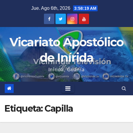
Saltar
Jue. Ago 6th, 2026
3:58:19 AM
al
contenido
Vicariato Apostólico
de Inírida
Inírida, Guanía
Etiqueta:
Capilla