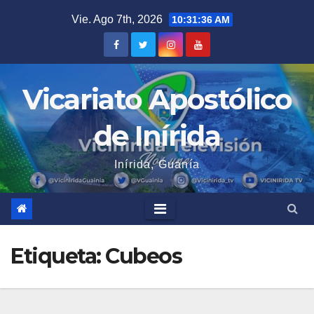
Saltar
Vie. Ago 7th, 2026
10:31:37 AM
al
contenido
Vicariato Apostólico
de Inírida
Inírida, Guanía
Etiqueta:
Cubeos