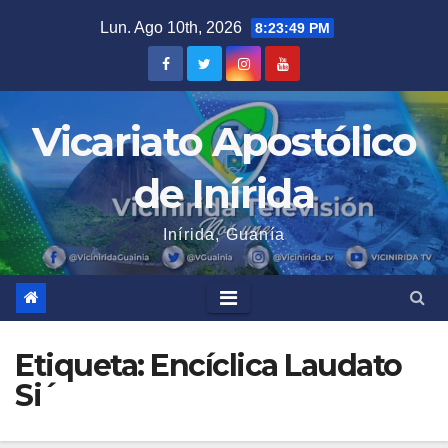
Saltar
Lun. Ago 10th, 2026
8:23:50 PM
al
contenido
Vicariato Apostólico
de Inírida
Inírida, Guanía
Etiqueta:
Encíclica Laudato
Si´