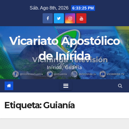
Saltar
Sáb. Ago 8th, 2026
6:33:25 PM
al
contenido
Vicariato Apostólico
de Inírida
Inírida, Guanía
Etiqueta:
Guianía