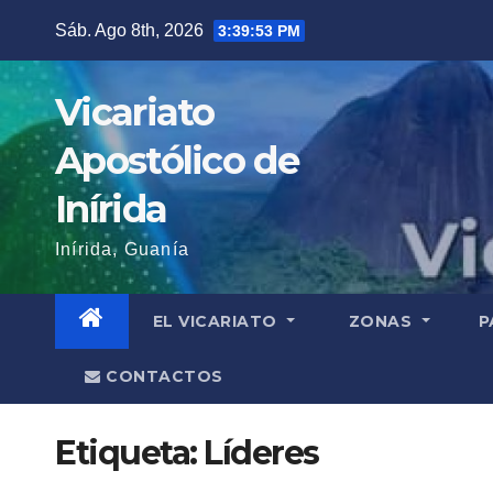
Saltar
Sáb. Ago 8th, 2026
3:39:53 PM
al
contenido
Vicariato
Apostólico de
Inírida
Inírida, Guanía
EL VICARIATO
ZONAS
P
CONTACTOS
Etiqueta:
Líderes