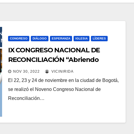
CONGRESO
DIÁLOGO
ESPERANZA
IGLESIA
LÍDERES
IX CONGRESO NACIONAL DE
RECONCILIACIÓN “Abriendo
Caminos de Diálogo y Esperanza”.
NOV 30, 2022
VICINIRIDA
El 22, 23 y 24 de noviembre en la ciudad de Bogotá,
se realizó el Noveno Congreso Nacional de
Reconciliación…