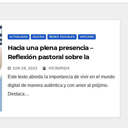
ACTUALIDAD
IGLESIA
REDES SOCIALES
VATICANO
Hacia una plena presencia –
Reflexión pastoral sobre la
interacción en las Redes Sociales
JUN 29, 2023
VICINIRIDA
Este texto aborda la importancia de vivir en el mundo
digital de manera auténtica y con amor al prójimo.
Destaca…