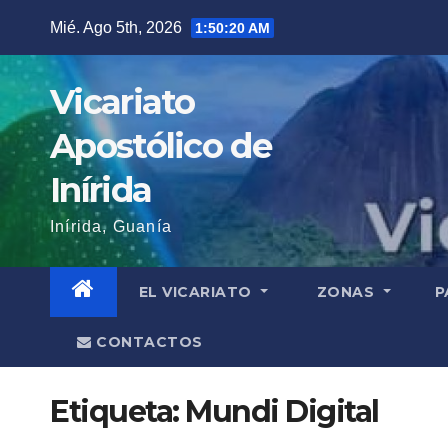
Saltar
Mié. Ago 5th, 2026
1:50:21 AM
al
contenido
Vicariato
Apostólico de
Inírida
Inírida, Guanía
EL VICARIATO
ZONAS
P
CONTACTOS
Etiqueta:
Mundi Digital