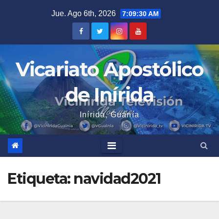
Saltar
Jue. Ago 6th, 2026
7:09:30 AM
al
contenido
Vicariato Apostólico
de Inírida
Inírida, Guanía
Etiqueta:
navidad2021