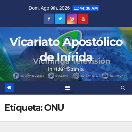
Saltar
Dom. Ago 9th, 2026
11:44:38 AM
al
contenido
Vicariato Apostólico
de Inírida
Inírida, Guanía
Etiqueta:
ONU