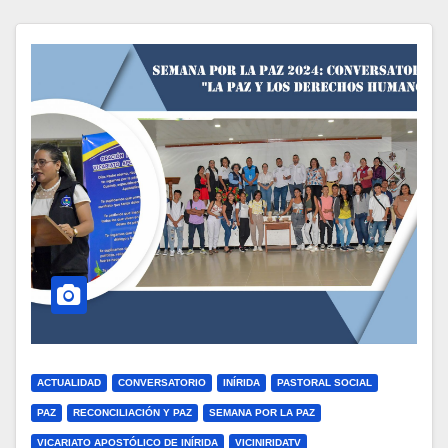
ACTUALIDAD
CONVERSATORIO
INÍRIDA
PASTORAL SOCIAL
PAZ
RECONCILIACIÓN Y PAZ
SEMANA POR LA PAZ
VICARIATO APOSTÓLICO DE INÍRIDA
VICINIRIDATV