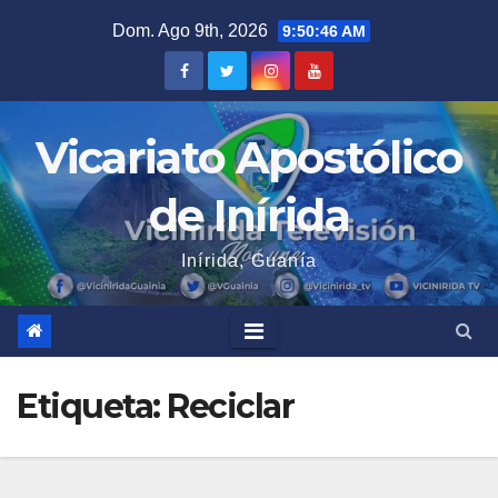
Saltar
Dom. Ago 9th, 2026
9:50:47 AM
al
contenido
Vicariato Apostólico
de Inírida
Inírida, Guanía
Etiqueta:
Reciclar