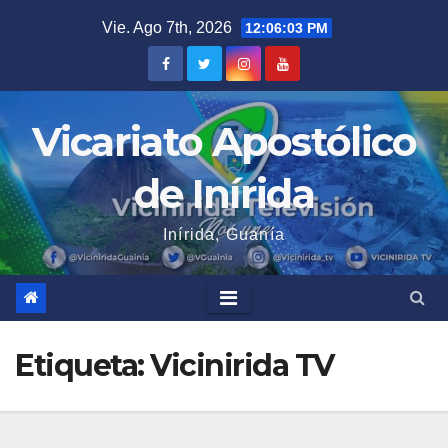
Saltar
Vie. Ago 7th, 2026
12:06:04 PM
al
contenido
Vicariato Apostólico
de Inírida
Inírida, Guanía
Etiqueta:
Vicinirida TV