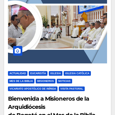
ACTUALIDAD
EUCARISTÍA
IGLESIA
IGLESIA CATÓLICA
MES DE LA BIBLIA
MISIONEROS
NOTICIAS
VICARIATO APOSTÓLICO DE INÍRIDA
VISITA PASTORAL
Bienvenida a Misioneros de la
Arquidiócesis