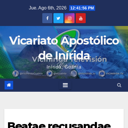
Saltar
Jue. Ago 6th, 2026
12:41:56 PM
al
contenido
Vicariato Apostólico
de Inírida
Inírida, Guanía
Beatae recusandae