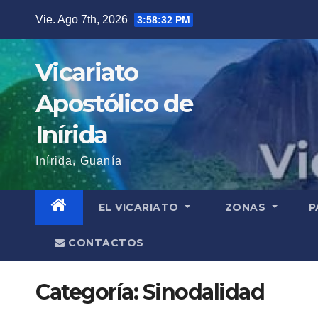
Saltar
Vie. Ago 7th, 2026
3:58:33 PM
al
contenido
Vicariato
Apostólico de
Inírida
Inírida, Guanía
EL VICARIATO
ZONAS
P
CONTACTOS
Categoría:
Sinodalidad