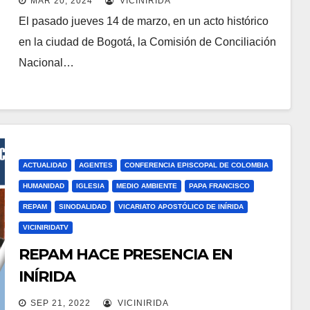
MAR 20, 2024
VICINIRIDA
COLOMBIA: UNA INICIATIVA
El pasado jueves 14 de marzo, en un acto histórico
COLECTIVA
en la ciudad de Bogotá, la Comisión de Conciliación
Nacional…
ACTUALIDAD
AGENTES
CONFERENCIA EPISCOPAL DE COLOMBIA
HUMANIDAD
IGLESIA
MEDIO AMBIENTE
PAPA FRANCISCO
REPAM
SINODALIDAD
VICARIATO APOSTÓLICO DE INÍRIDA
VICINIRIDATV
REPAM HACE PRESENCIA EN
INÍRIDA
SEP 21, 2022
VICINIRIDA