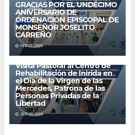
GRACIAS POR EL UNDÉCIMO
ANIVERSARIO DE
ORDENACIÓN EPISCOPAL DE
MONSEÑOR JOSELITO
ACTUALIDAD
AGENTES
EMAÚS
EUCARISTÍA
IGLESIA
CARREÑO
IGLESIA CATÓLICA
MISIONEROS
NOTICIAS
FEB 17, 2025
VICARIATO APOSTÓLICO DE INÍRIDA
VICINIRIDATV
VISITA PASTORAL
Visita Pastoral al Centro de
Rehabilitación de Inírida en
el Día de la Virgen de las
Mercedes, Patrona de las
Personas Privadas de la
Libertad
SEP 25, 2024