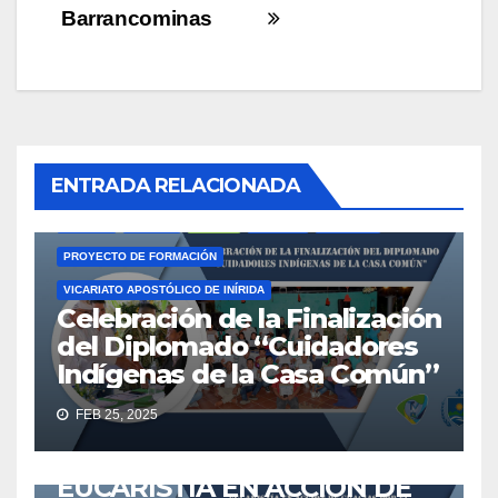
entradas
Barrancominas
ACTUALIDAD
AMAZONÍA
CASA COMÚN
COMUNIDADES INDÍGENAS
ENTRADA RELACIONADA
CUIDADORES INDÍGENAS DE LA CASA COMÚN
EDUCACIÓN
GUAINÍA
IGLESIA
INÍRIDA
LÍDERES
NOTICIAS
PROYECTO DE FORMACIÓN
VICARIATO APOSTÓLICO DE INÍRIDA
Celebración de la Finalización
del Diplomado “Cuidadores
Indígenas de la Casa Común”
ACTUALIDAD
ANIVERSARIO
EUCARISTÍA
GUAINÍA
FEB 25, 2025
IGLESIA
IGLESIA CATÓLICA
INÍRIDA
NOTICIAS
VICARIATO APOSTÓLICO DE INÍRIDA
VICINIRIDATV
EUCARISTÍA EN ACCIÓN DE