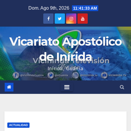
Saltar
Dom. Ago 9th, 2026
11:41:34 AM
al
contenido
Vicariato Apostólico
de Inírida
Inírida, Guanía
ACTUALIDAD