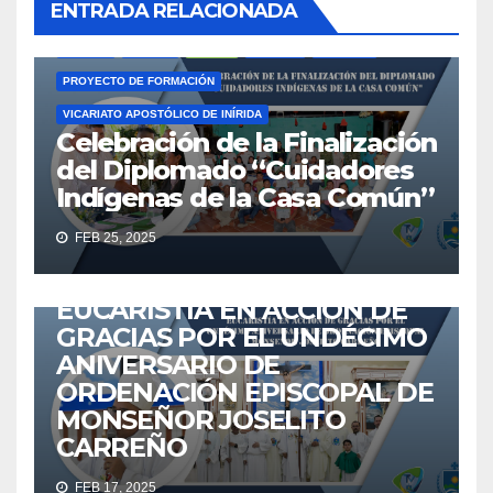
ENTRADA RELACIONADA
CUIDADORES INDÍGENAS DE LA CASA COMÚN
EDUCACIÓN
GUAINÍA
IGLESIA
INÍRIDA
LÍDERES
NOTICIAS
PROYECTO DE FORMACIÓN
VICARIATO APOSTÓLICO DE INÍRIDA
Celebración de la Finalización
del Diplomado “Cuidadores
Indígenas de la Casa Común”
ACTUALIDAD
ANIVERSARIO
EUCARISTÍA
GUAINÍA
FEB 25, 2025
IGLESIA
IGLESIA CATÓLICA
INÍRIDA
NOTICIAS
VICARIATO APOSTÓLICO DE INÍRIDA
VICINIRIDATV
EUCARISTÍA EN ACCIÓN DE
GRACIAS POR EL UNDÉCIMO
ANIVERSARIO DE
ORDENACIÓN EPISCOPAL DE
MONSEÑOR JOSELITO
ACTUALIDAD
AGENTES
EMAÚS
EUCARISTÍA
IGLESIA
CARREÑO
IGLESIA CATÓLICA
MISIONEROS
NOTICIAS
FEB 17, 2025