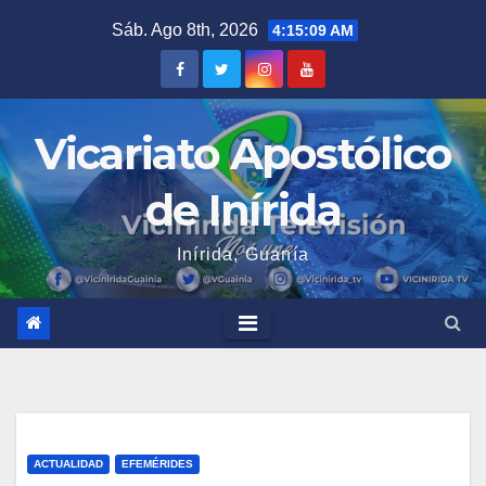
Saltar
Sáb. Ago 8th, 2026
4:15:09 AM
al
contenido
Vicariato Apostólico
de Inírida
Inírida, Guanía
ACTUALIDAD
EFEMÉRIDES