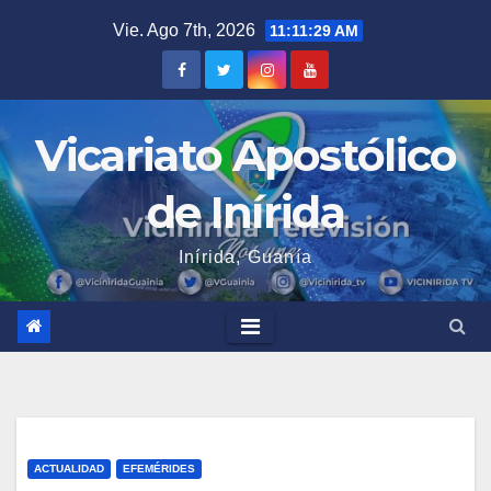
Saltar
Vie. Ago 7th, 2026
11:11:29 AM
al
contenido
Vicariato Apostólico
de Inírida
Inírida, Guanía
ACTUALIDAD
EFEMÉRIDES