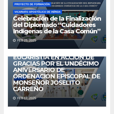
PROYECTO DE FORMACIÓN
VICARIATO APOSTÓLICO DE INÍRIDA
Celebración de la Finalización
del Diplomado “Cuidadores
Indígenas de la Casa Común”
ACTUALIDAD
ANIVERSARIO
EUCARISTÍA
GUAINÍA
FEB 25, 2025
IGLESIA
IGLESIA CATÓLICA
INÍRIDA
NOTICIAS
VICARIATO APOSTÓLICO DE INÍRIDA
VICINIRIDATV
EUCARISTÍA EN ACCIÓN DE
GRACIAS POR EL UNDÉCIMO
ANIVERSARIO DE
ORDENACIÓN EPISCOPAL DE
MONSEÑOR JOSELITO
ACTUALIDAD
AGENTES
EMAÚS
EUCARISTÍA
IGLESIA
CARREÑO
IGLESIA CATÓLICA
MISIONEROS
NOTICIAS
FEB 17, 2025
VICARIATO APOSTÓLICO DE INÍRIDA
VICINIRIDATV
VISITA PASTORAL