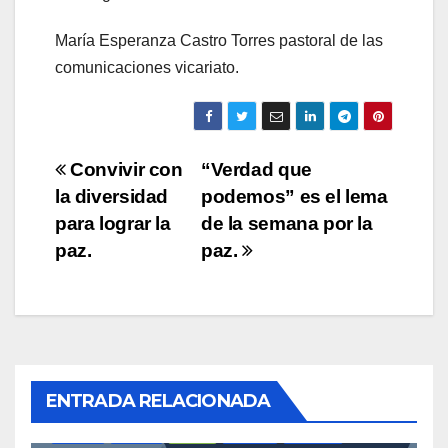
María Esperanza Castro Torres pastoral de las
comunicaciones vicariato.
Navegación
Convivir con
“Verdad que
la diversidad
podemos” es el lema
de
para lograr la
de la semana por la
entradas
paz.
paz.
ACTUALIDAD
AMAZONÍA
CASA COMÚN
COMUNIDADES INDÍGENAS
ENTRADA RELACIONADA
CUIDADORES INDÍGENAS DE LA CASA COMÚN
EDUCACIÓN
GUAINÍA
IGLESIA
INÍRIDA
LÍDERES
NOTICIAS