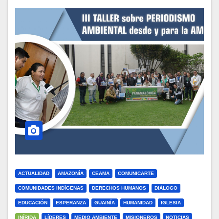
ACTUALIDAD
AMAZONÍA
CEAMA
COMUNICARTE
COMUNIDADES INDÍGENAS
DERECHOS HUMANOS
DIÁLOGO
EDUCACIÓN
ESPERANZA
GUAINÍA
HUMANIDAD
IGLESIA
INÍRIDA
LÍDERES
MEDIO AMBIENTE
MISIONEROS
NOTICIAS