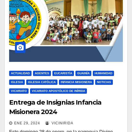
ACTUALIDAD
AGENTES
EUCARISTÍA
GUAINÍA
HUMANIDAD
IGLESIA
IGLESIA CATÓLICA
INFANCIA MISIONERA
NOTICIAS
VICARIATO
VICARIATO APOSTÓLICO DE INÍRIDA
Entrega de Insignias Infancia
Misionera 2024
ENE 29, 2024
VICINIRIDA
Este domingo 28 de enero, en la parroquia Divino