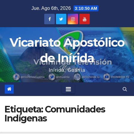
Saltar
Jue. Ago 6th, 2026
3:10:51 AM
al
contenido
Vicariato Apostólico
de Inírida
Inírida, Guanía
Etiqueta:
Comunidades
Indígenas