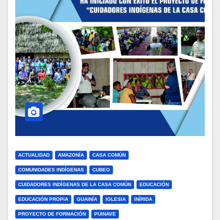
ACTUALIDAD
AMAZONÍA
CASA COMÚN
COMUNIDADES INDÍGENAS
CUBEO
CUIDADORES INDÍGENAS DE LA CASA COMÚN
EDUCACIÓN
EDUCACIÓN PROPIA
GUAINÍA
IGLESIA
INÍRIDA
PROYECTO DE FORMACIÓN
PUINAVE