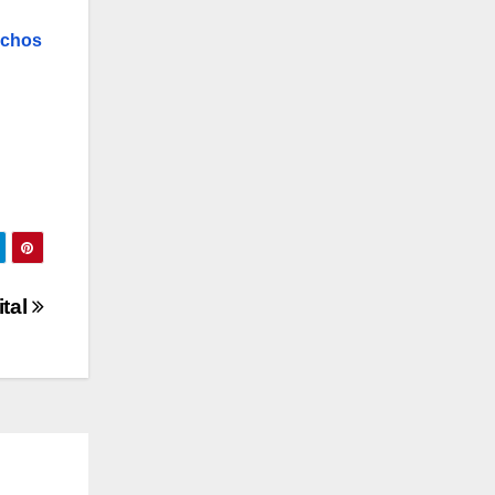
echos
ital