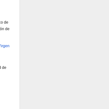
co de
ión de
Virgen
d de