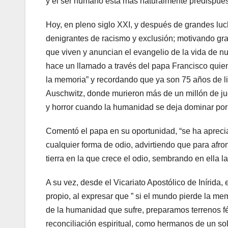
y el ser humano está más naturalmente predispues
Hoy, en pleno siglo XXI, y después de grandes lu
denigrantes de racismo y exclusión; motivando gr
que viven y anuncian el evangelio de la vida de nue
hace un llamado a través del papa Francisco quien 
la memoria” y recordando que ya son 75 años de l
Auschwitz, donde murieron más de un millón de j
y horror cuando la humanidad se deja dominar por
Comentó el papa en su oportunidad, “se ha apreci
cualquier forma de odio, advirtiendo que para afr
tierra en la que crece el odio, sembrando en ella la
A su vez, desde el Vicariato Apostólico de Inírida
propio, al expresar que ” si el mundo pierde la mem
de la humanidad que sufre, preparamos terrenos fért
reconciliación espiritual, como hermanos de un sol