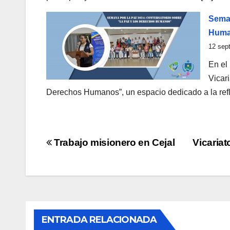
Seman
Huma
12 sep
En el
Vicari
Derechos Humanos”, un espacio dedicado a la refl
Navegación
Trabajo misionero en Cejal
Vicariat
de
entradas
ACTUALIDAD
AMAZONÍA
CASA COMÚN
COMUNIDADES INDÍGENAS
CUIDADORES INDÍGENAS DE LA CASA
ENTRADA RELACIONADA
COMÚN
ACTUALI