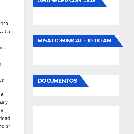
AMANECER CON DIOS
poca
ozaba
MISA DOMINICAL – 10.00 AM
orar
o
DOCUMENTOS
da.
la
as y
ra
ridad
odiar