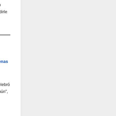
n
irle
enas
elebró
ún”,