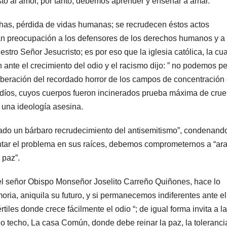
to al amor, por tanto, debemos aprender y enseñar a amar.”
chas, pérdida de vidas humanas; se recrudecen éstos actos
an preocupación a los defensores de los derechos humanos y a 
stro Señor Jesucristo; es por eso que la iglesia católica, la cua
ante el crecimiento del odio y el racismo dijo: ” no podemos p
iberación del recordado horror de los campos de concentración
udíos, cuyos cuerpos fueron incinerados prueba máxima de cru
 una ideología asesina.
ado un bárbaro recrudecimiento del antisemitismo”, condenand
ontar el problema en sus raíces, debemos comprometernos a “ara
 paz”.
, el señor Obispo Monseñor Joselito Carreño Quiñones, hace lo
oria, aniquila su futuro, y si permanecemos indiferentes ante el 
iles donde crece fácilmente el odio “; de igual forma invita a la
o techo, La casa Común, donde debe reinar la paz, la tolerancia