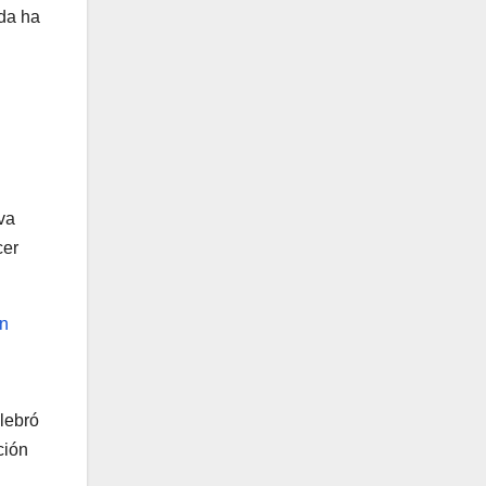
ida ha
va
cer
en
lebró
ción