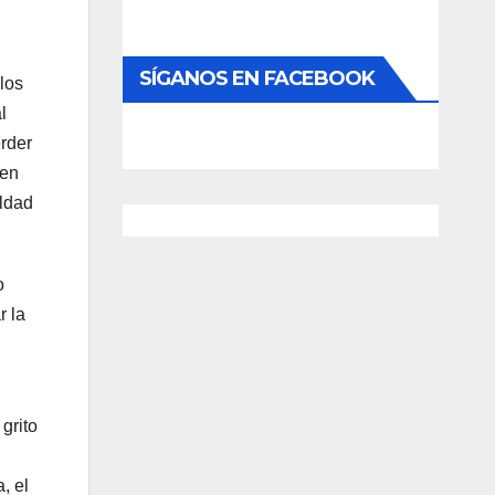
SÍGANOS EN FACEBOOK
los
l
erder
 en
eldad
o
r la
grito
, el