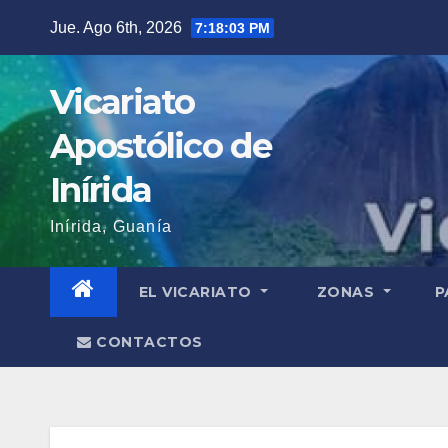
Saltar
Jue. Ago 6th, 2026
7:18:05 PM
al
contenido
Vicariato
Apostólico de
Inírida
Inírida, Guanía
EL VICARIATO
ZONAS
P
CONTACTOS