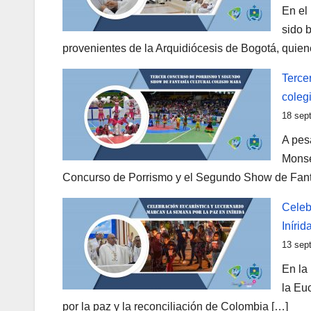
En el 
sido 
provenientes de la Arquidiócesis de Bogotá, quie
Terce
cole
18 sep
A pesa
Monse
Concurso de Porrismo y el Segundo Show de Fant
Celeb
Inírid
13 sep
En la
la Euc
por la paz y la reconciliación de Colombia […]