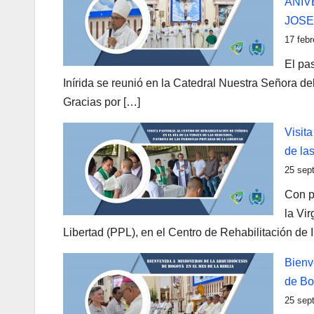
ANIV
JOSE
17 febr
El pa
Inírida se reunió en la Catedral Nuestra Señora de
Gracias por […]
Visita
de la
25 sep
Con pr
la Vi
Libertad (PPL), en el Centro de Rehabilitación de I
Bienv
de Bo
25 sep