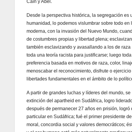
Caín y Abel.
Desde la perspectiva histórica, la segregación es 
humanidad, lo podemos vislumbrar sobre todo en la 
moderna, con la invasión del Nuevo Mundo, cuando
de costumbres propias y libertad plena; esclaviza
también esclavizando y avasallando a los de raza
toda una teoría racista para justificarse; luego toda
preferencia basada en motivos de raza, color, linaj
menoscabar el reconocimiento, disfrute o ejercici
libertades fundamentales en el ámbito de lo político
A partir de grandes luchas y líderes del mundo, s
extinción del apartheid en Sudáfrica, logro lidera
después de permanecer 27 años en prisión, logró d
particular en Sudáfrica; fué el primer presidente d
moral, concordia social y valores democráticos; 