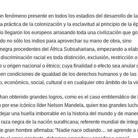
un fenómeno presente en todos los estadios del desarrollo de la
práctica de la colonización y la esclavitud al principio de la é
 llegaron los europeos arrasando toda una civilización que g
ndo no sólo los indios para aprovechar su mano de obra, sino
 negra procedentes del África Subsahariana, empezando a elab
 discriminación racial es toda distinción, exclusión, restricción o
e u origen nacional o étnico; cuya finalidad o efecto sea anular 
o en condiciones de igualdad de los derechos humanos y de las
, económico, social, cultural o en cualquier otro ámbito de la vi
e han obtenido grandes logros, como es el caso emblemático de 
do por ese icónico líder Nelson Mandela, quien tras grandes luch
ejar una huella imborrable en la historia del mundo y de mane
e raza negra de la nación surafricana; referente mundial de integ
éste gran hombre afirmaba: “Nadie nace odiando… se aprende a 